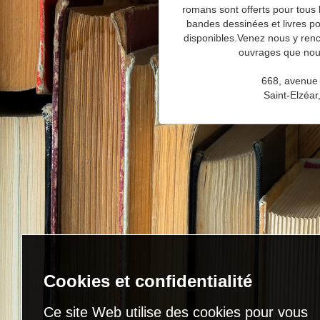
romans sont offerts pour tous 
bandes dessinées et livres p
disponibles.Venez nous y renco
ouvrages que nou
668, avenue 
Saint-Elzéar
Cookies et confidentialité
Ce site Web utilise des cookies pour vous