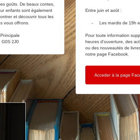
les goûts. De beaux contes,
our enfants sont également
Entre juin et août :
ntrer et découvrir tous les
s vous offrons.
- Les mardis de 19h e
Principale
Pour toute information supp
, G0S 2J0
heures d'ouverture, des acti
ou des nouveautés de livres
notre page Facebook.
Acceder à la page Fa